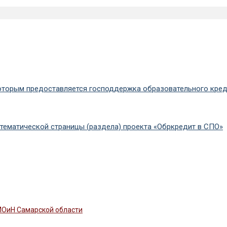
которым предоставляется господдержка образовательного кред
тематической страницы (раздела) проекта «Обркредит в СПО»
 МОиН Самарской области