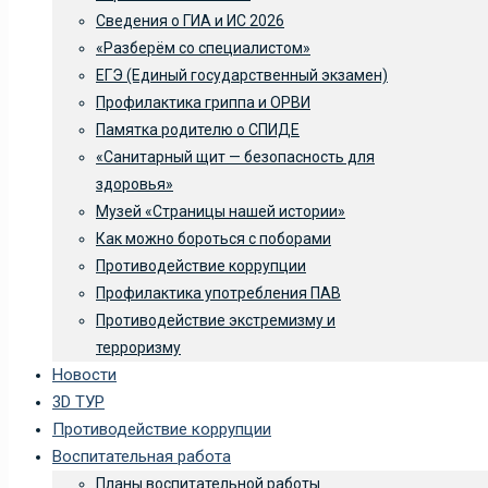
Сведения о ГИА и ИС 2026
«Разберём со специалистом»
ЕГЭ (Единый государственный экзамен)
Профилактика гриппа и ОРВИ
Памятка родителю о СПИДЕ
«Санитарный щит — безопасность для
здоровья»
Музей «Страницы нашей истории»
Как можно бороться с поборами
Противодействие коррупции
Профилактика употребления ПАВ
Противодействие экстремизму и
терроризму
Новости
3D ТУР
Противодействие коррупции
Воспитательная работа
Планы воспитательной работы