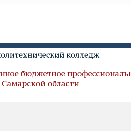
политехничеcкий колледж
енное бюджетное профессиональн
 Самарской области