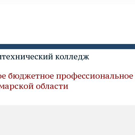
итехничеcкий колледж
ое бюджетное профессиональное
марской области