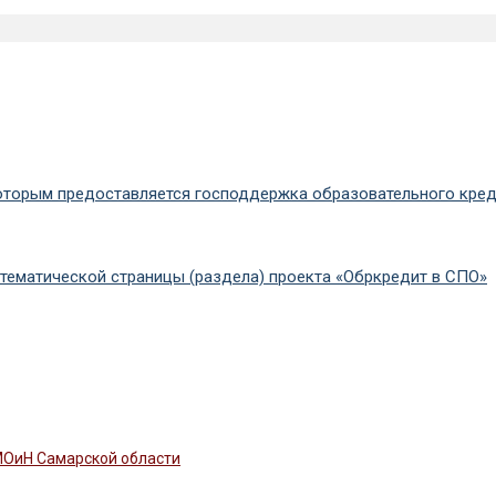
которым предоставляется господдержка образовательного кред
тематической страницы (раздела) проекта «Обркредит в СПО»
 МОиН Самарской области