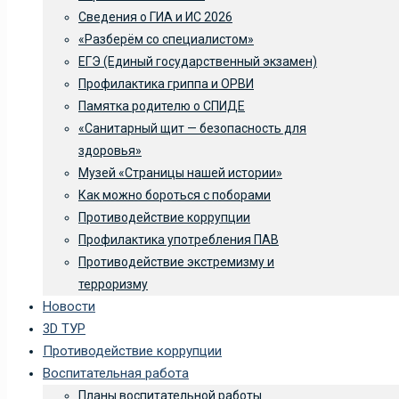
Сведения о ГИА и ИС 2026
«Разберём со специалистом»
ЕГЭ (Единый государственный экзамен)
Профилактика гриппа и ОРВИ
Памятка родителю о СПИДЕ
«Санитарный щит — безопасность для
здоровья»
Музей «Страницы нашей истории»
Как можно бороться с поборами
Противодействие коррупции
Профилактика употребления ПАВ
Противодействие экстремизму и
терроризму
Новости
3D ТУР
Противодействие коррупции
Воспитательная работа
Планы воспитательной работы