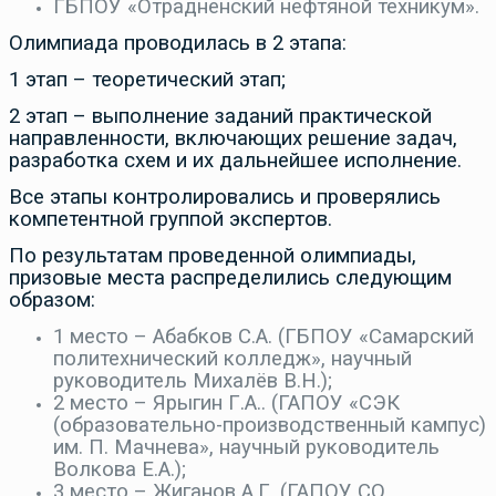
ГБПОУ «Отрадненский нефтяной техникум».
Олимпиада проводилась в 2 этапа:
1 этап – теоретический этап;
2 этап – выполнение заданий практической
направленности, включающих решение задач,
разработка схем и их дальнейшее исполнение.
Все этапы контролировались и проверялись
компетентной группой экспертов.
По результатам проведенной олимпиады,
призовые места распределились следующим
образом:
1 место – Абабков С.А. (ГБПОУ «Самарский
политехнический колледж», научный
руководитель Михалёв В.Н.);
2 место – Ярыгин Г.А.. (ГАПОУ «СЭК
(образовательно-производственный кампус)
им. П. Мачнева», научный руководитель
Волкова Е.А.);
3 место – Жиганов А.Г. (ГАПОУ СО